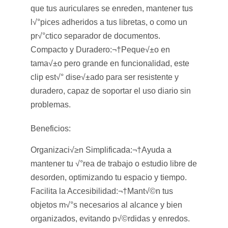
que tus auriculares se enreden, mantener tus
l√°pices adheridos a tus libretas, o como un
pr√°ctico separador de documentos.
Compacto y Duradero:
¬†
Peque√±o en
tama√±o pero grande en funcionalidad, este
clip est√° dise√±ado para ser resistente y
duradero, capaz de soportar el uso diario sin
problemas.
Beneficios:
Organizaci√≥n Simplificada:
¬†
Ayuda a
mantener tu √°rea de trabajo o estudio libre de
desorden, optimizando tu espacio y tiempo.
Facilita la Accesibilidad:
¬†
Mant√©n tus
objetos m√°s necesarios al alcance y bien
organizados, evitando p√©rdidas y enredos.