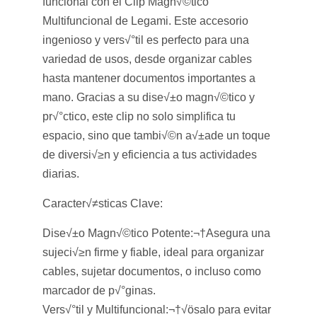
funcional con el Clip Magn√©tico
Multifuncional de Legami. Este accesorio
ingenioso y vers√°til es perfecto para una
variedad de usos, desde organizar cables
hasta mantener documentos importantes a
mano. Gracias a su dise√±o magn√©tico y
pr√°ctico, este clip no solo simplifica tu
espacio, sino que tambi√©n a√±ade un toque
de diversi√≥n y eficiencia a tus actividades
diarias.
Caracter√≠sticas Clave:
Dise√±o Magn√©tico Potente:
¬†
Asegura una
sujeci√≥n firme y fiable, ideal para organizar
cables, sujetar documentos, o incluso como
marcador de p√°ginas.
Vers√°til y Multifuncional:
¬†
√ösalo para evitar