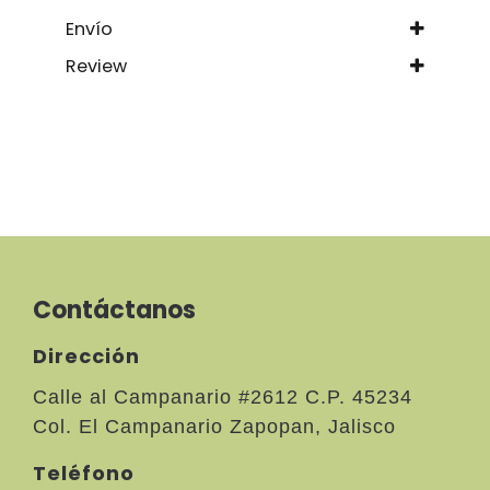
Envío
Review
Contáctanos
Dirección
Calle al Campanario #2612 C.P. 45234
Col. El Campanario Zapopan, Jalisco
Teléfono