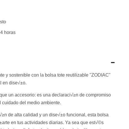
sto
4 horas
e y sostenible con la bolsa tote reutilizable "ZODIAC"
l en dise√±o.
que un accesorio: es una declaraci√≥n de compromiso
l cuidado del medio ambiente.
n de alta calidad y un dise√±o funcional, esta bolsa
±arte en tus actividades diarias. Ya sea que est√©s