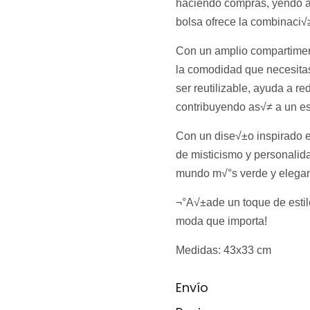
haciendo compras, yendo al 
bolsa ofrece la combinaci√≥
Con un amplio compartimento
la comodidad que necesitas
ser reutilizable, ayuda a re
contribuyendo as√≠ a un es
Con un dise√±o inspirado e
de misticismo y personalida
mundo m√°s verde y elegant
¬°A√±ade un toque de estilo
moda que importa!
Medidas: 43x33 cm
Envío