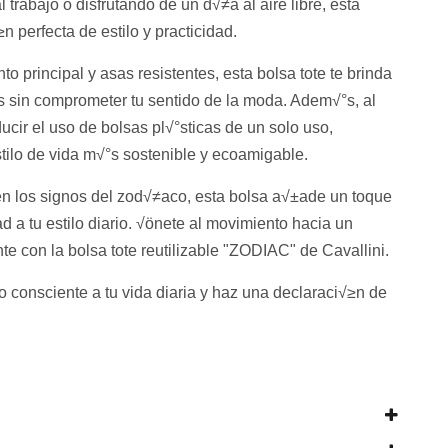
trabajo o disfrutando de un d√≠a al aire libre, esta
n perfecta de estilo y practicidad.
 principal y asas resistentes, esta bolsa tote te brinda
 sin comprometer tu sentido de la moda. Adem√°s, al
ducir el uso de bolsas pl√°sticas de un solo uso,
tilo de vida m√°s sostenible y ecoamigable.
n los signos del zod√≠aco, esta bolsa a√±ade un toque
d a tu estilo diario. √önete al movimiento hacia un
e con la bolsa tote reutilizable "ZODIAC" de Cavallini.
 consciente a tu vida diaria y haz una declaraci√≥n de