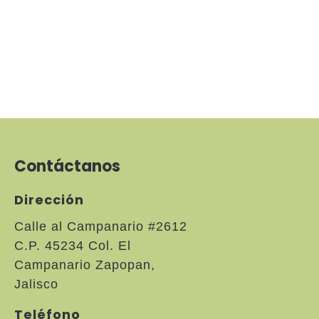
Contáctanos
Dirección
Calle al Campanario #2612
C.P. 45234 Col. El
Campanario Zapopan,
Jalisco
Teléfono