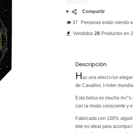
Compartir
37
Personas están viendo e
Vendidos
28
Productos en
2
Descripción
H
az una elecci√≥n elegant
de Cavallini, l√≠der mundia
Esta bolsa es mucho m√°s 
con la moda consciente y e
Fabricada con 100% algod√≥
tote es ideal para acompa√