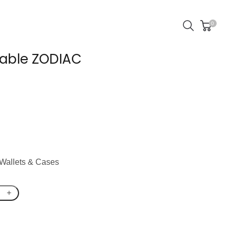
0
izable ZODIAC
Wallets & Cases
+