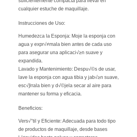
suficientemente compacta para llevar en
cualquier estuche de maquillaje.
Instrucciones de Uso:
Humedezca la Esponja:
Moje la esponja con
agua y expr√≠mala bien antes de cada uso
para asegurar una aplicaci√≥n suave y
expandida.
Lavado y Mantenimiento:
Despu√©s de usar,
lave la esponja con agua tibia y jab√≥n suave,
esc√∫rrala bien y d√©jela secar al aire para
mantener su forma y eficacia.
Beneficios:
Vers√°til y Eficiente:
Adecuada para todo tipo
de productos de maquillaje, desde bases