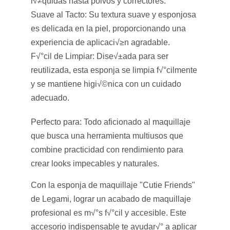
l√≠quidas hasta polvos y correctores.
Suave al Tacto:
Su textura suave y esponjosa
es delicada en la piel, proporcionando una
experiencia de aplicaci√≥n agradable.
F√°cil de Limpiar:
Dise√±ada para ser
reutilizada, esta esponja se limpia f√°cilmente
y se mantiene higi√©nica con un cuidado
adecuado.
Perfecto para:
Todo aficionado al maquillaje
que busca una herramienta multiusos que
combine practicidad con rendimiento para
crear looks impecables y naturales.
Con la esponja de maquillaje "Cutie Friends"
de Legami, lograr un acabado de maquillaje
profesional es m√°s f√°cil y accesible. Este
accesorio indispensable te ayudar√° a aplicar