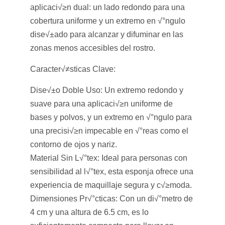
aplicaci√≥n dual: un lado redondo para una
cobertura uniforme y un extremo en √°ngulo
dise√±ado para alcanzar y difuminar en las
zonas menos accesibles del rostro.
Caracter√≠sticas Clave:
Dise√±o Doble Uso:
Un extremo redondo y
suave para una aplicaci√≥n uniforme de
bases y polvos, y un extremo en √°ngulo para
una precisi√≥n impecable en √°reas como el
contorno de ojos y nariz.
Material Sin L√°tex:
Ideal para personas con
sensibilidad al l√°tex, esta esponja ofrece una
experiencia de maquillaje segura y c√≥moda.
Dimensiones Pr√°cticas:
Con un di√°metro de
4 cm y una altura de 6.5 cm, es lo