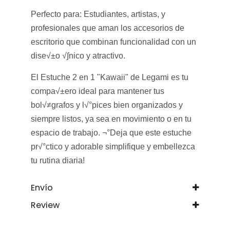
Perfecto para:
Estudiantes, artistas, y
profesionales que aman los accesorios de
escritorio que combinan funcionalidad con un
dise√±o √∫nico y atractivo.
El Estuche 2 en 1 "Kawaii" de Legami es tu
compa√±ero ideal para mantener tus
bol√≠grafos y l√°pices bien organizados y
siempre listos, ya sea en movimiento o en tu
espacio de trabajo. ¬°Deja que este estuche
pr√°ctico y adorable simplifique y embellezca
tu rutina diaria!
Envío
Review