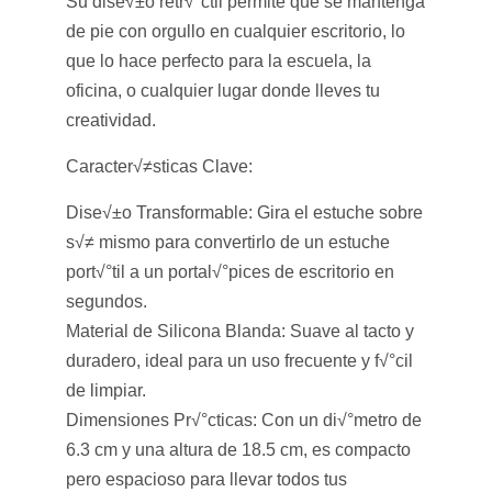
Su dise√±o retr√°ctil permite que se mantenga
de pie con orgullo en cualquier escritorio, lo
que lo hace perfecto para la escuela, la
oficina, o cualquier lugar donde lleves tu
creatividad.
Caracter√≠sticas Clave:
Dise√±o Transformable:
Gira el estuche sobre
s√≠ mismo para convertirlo de un estuche
port√°til a un portal√°pices de escritorio en
segundos.
Material de Silicona Blanda:
Suave al tacto y
duradero, ideal para un uso frecuente y f√°cil
de limpiar.
Dimensiones Pr√°cticas:
Con un di√°metro de
6.3 cm y una altura de 18.5 cm, es compacto
pero espacioso para llevar todos tus