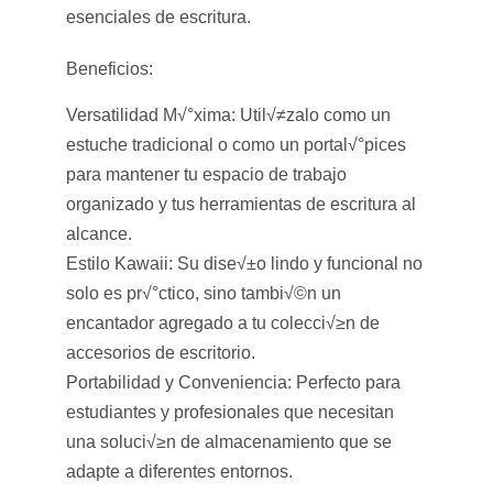
esenciales de escritura.
Beneficios:
Versatilidad M√°xima:
Util√≠zalo como un
estuche tradicional o como un portal√°pices
para mantener tu espacio de trabajo
organizado y tus herramientas de escritura al
alcance.
Estilo Kawaii:
Su dise√±o lindo y funcional no
solo es pr√°ctico, sino tambi√©n un
encantador agregado a tu colecci√≥n de
accesorios de escritorio.
Portabilidad y Conveniencia:
Perfecto para
estudiantes y profesionales que necesitan
una soluci√≥n de almacenamiento que se
adapte a diferentes entornos.