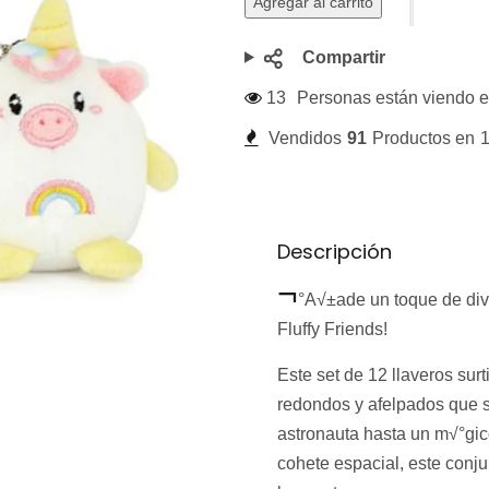
Agregar al carrito
Compartir
13
Personas están viendo e
Vendidos
91
Productos en
1
Descripción
¬
°A√±ade un toque de dive
Fluffy Friends!
Este set de 12 llaveros su
redondos y afelpados que 
astronauta hasta un m√°gic
cohete espacial, este conj