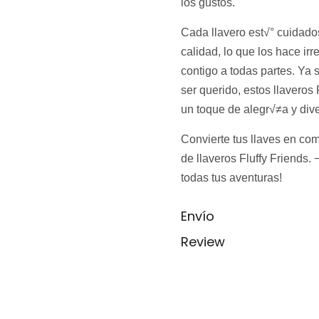
los gustos.
Cada llavero est√° cuidado
calidad, lo que los hace irr
contigo a todas partes. Ya 
ser querido, estos llavero
un toque de alegr√≠a y div
Convierte tus llaves en co
de llaveros Fluffy Friend
todas tus aventuras!
Envío
Review