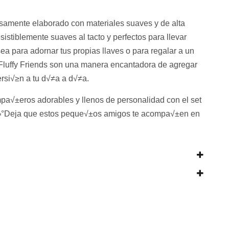
samente elaborado con materiales suaves y de alta
esistiblemente suaves al tacto y perfectos para llevar
sea para adornar tus propias llaves o para regalar a un
s Fluffy Friends son una manera encantadora de agregar
ersi√≥n a tu d√≠a a d√≠a.
mpa√±eros adorables y llenos de personalidad con el set
s. ¬°Deja que estos peque√±os amigos te acompa√±en en