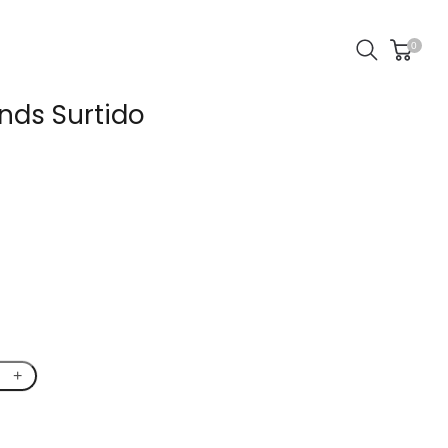
0
ends Surtido
+