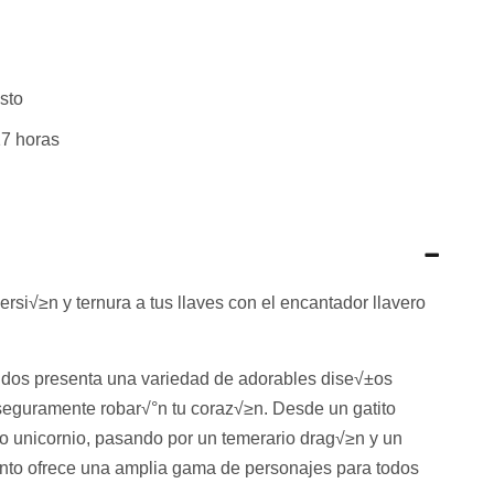
sto
7 horas
rsi√≥n y ternura a tus llaves con el encantador llavero
rtidos presenta una variedad de adorables dise√±os
seguramente robar√°n tu coraz√≥n. Desde un gatito
o unicornio, pasando por un temerario drag√≥n y un
unto ofrece una amplia gama de personajes para todos