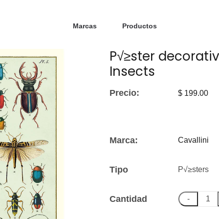
Marcas
Productos
P√≥ster decorativ
Insects
Precio:
$ 199.00
Marca:
Cavallini
Tipo
P√≥sters
Cantidad
-