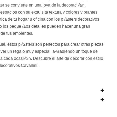
er se convierte en una joya de la decoraci√≥n,
 espacios con su exquisita textura y colores vibrantes.
tica de tu hogar u oficina con los p√≥sters decorativos
mo los peque√±os detalles pueden hacer una gran
 de tus ambientes.
al, estos p√≥sters son perfectos para crear otras piezas
olver un regalo muy especial, a√±adiendo un toque de
d a cada ocasi√≥n. Descubre el arte de decorar con estilo
decorativos Cavallini.