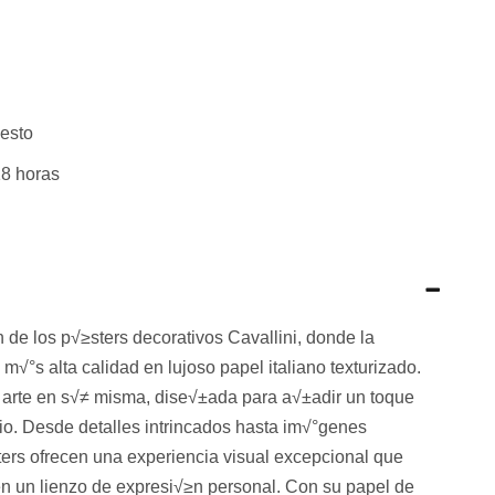
esto
8 horas
n de los p√≥sters decorativos Cavallini, donde la
m√°s alta calidad en lujoso papel italiano texturizado.
 arte en s√≠ misma, dise√±ada para a√±adir un toque
cio. Desde detalles intrincados hasta im√°genes
ers ofrecen una experiencia visual excepcional que
en un lienzo de expresi√≥n personal. Con su papel de