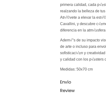
primera calidad, cada p√≥st
realzando la belleza de tus
Atr√©vete a elevar la est√©
Cavallini, y descubre c√≥
diferencia en la atm√≥sfera
Adem√°s de su impacto visu
de arte o incluso para env
sofisticaci√≥n y creativida
y calidad con los p√≥sters 
Medidas: 50x70 cm
Envío
Review