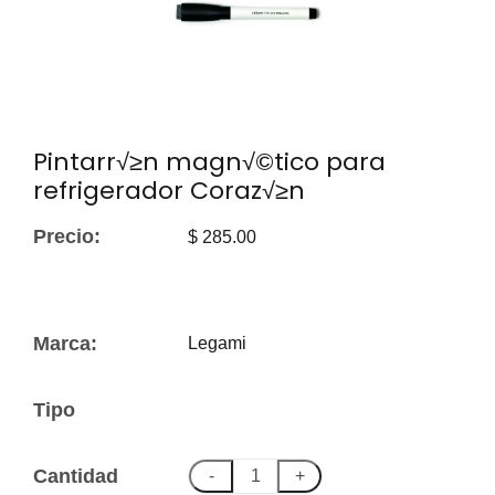
Pintarr√≥n magn√©tico para
refrigerador Coraz√≥n
Precio:
$ 285.00
Marca:
Legami
Tipo
Cantidad
-
+