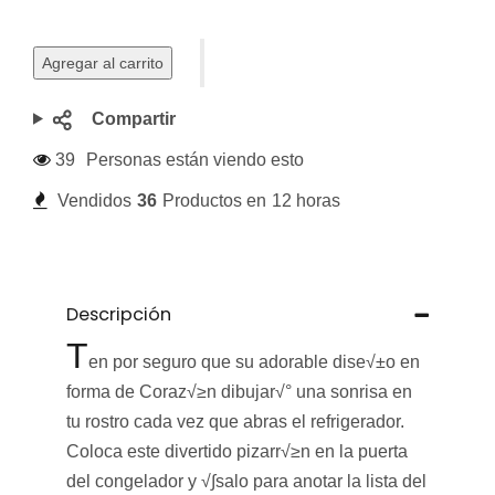
Agregar al carrito
Compartir
39
Personas están viendo esto
Vendidos
36
Productos en
12 horas
Descripción
T
en por seguro que su adorable dise√±o en
forma de
Coraz√≥n
dibujar√° una sonrisa en
tu rostro cada vez que abras el refrigerador.
Coloca este divertido pizarr√≥n en la puerta
del congelador y √∫salo para anotar la lista del